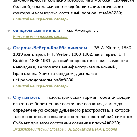
закономерность, согласно которой, чем моложе психически
больной, чем массивнее воздействие этиологического
фактора и чем короче латентный период, тем&#8230; …
Большой медицинский словарь
синдром аментивный
— см. Аменция …
44
Большой медицинский словарь
Стерджа-Вебера-Краббе синдром
— (W. A. Sturge, 1850
45
1919 англ. врач; F. P. Weber, 1863 1962, англ. врач; К. Н.
Krabbe, 1885 1961, датский невропатолог; син.: аменция
невоидная, ангиоматоз энцефалотригеминальный,
Брашфилда Уайетта синдром, дисплазия
нейроэктодермальная&#8230; …
Большой медицинский словарь
Спутанность
— психиатрический термин, обозначающий
46
известное болезненное состояние сознания, а иногда
определенную форму душевного расстройства, в которой
такое состояние сознания составляет важнейший симптом.
Субъект при этом состоянии сознания плохо&#8230; …
Энциклопедический словарь Ф.А. Брокгауза и И.А. Ефрона