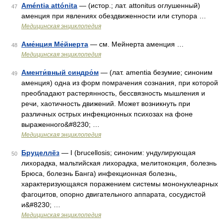
Améntia attónita
— (истор.; лат. attonitus оглушенный)
47
аменция при явлениях обездвиженности или ступора …
Медицинская энциклопедия
Аме́нция Ме́йнерта
— см. Мейнерта аменция …
48
Медицинская энциклопедия
Аменти́вный синдро́м
— (лат. amentia безумие; синоним
49
аменция) одна из форм помрачения сознания, при которой
преобладают растерянность, бессвязность мышления и
речи, хаотичность движений. Может возникнуть при
различных острых инфекционных психозах на фоне
выраженного&#8230; …
Медицинская энциклопедия
Бруцеллёз
— I (brucellosis; синоним: ундулирующая
50
лихорадка, мальтийская лихорадка, мелитококция, болезнь
Брюса, болезнь Банга) инфекционная болезнь,
характеризующаяся поражением системы мононуклеарных
фагоцитов, опорно двигательного аппарата, сосудистой
и&#8230; …
Медицинская энциклопедия