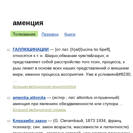
аменция
Толкование
Перевод
Книги
ГАЛЛЮЦИНАЦИИ
— [от лат. (h)al(l)ucina tio 6pefl],
41
относятся к т. н. &laquo;обманам чувств&raquo; и
представляют собой расстройство того псих, процесса, к
рыы лежит в основе всех наших представлений о внешнем
мире, именно процесса восприятия. Уже в условиях&#8230;
…
Большая медицинская энциклопедия
amentia attonita
— (истор.; лат. attonitus оглушенный)
42
аменция при явлениях обездвиженности или ступора …
Большой медицинский словарь
Клерамбо закон
— (G. Clerambault, 1873 1934, франц.
43
психиатр; син. закон возраста, массивности и латентности)